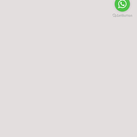
Termos & Condições
|
Pagamentos
|
Guia de tamanhos
|
Direito de livre resolução