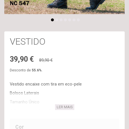
VESTIDO
39,90 €
89,90 €
Desconto de
55.6
%
.
Vestido encaixe com tira em eco-pele
Bolsos Laterais
Tamanho Único
LER MAIS
# Os vestidos de malha são uma das peças
indispensáveis e trazem consigo todo o conforto e
comodidade.
Cor