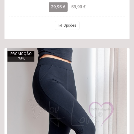
29,95 €
59,90 €
Opções
PROMOÇÃO
-
75
%