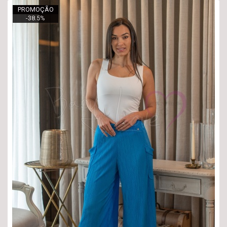
PROMOÇÃO
-
38.5
%